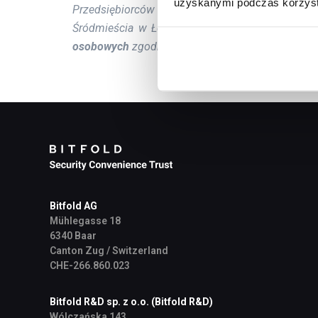
uzyskanymi podczas korzysta
Przedsiębiorców Krajowego Rejestru Sądowego 
Śródmieścia w Łodzi, XX Wydział Gospodarczy 
osobowych
zgodnie z naszą
Polityką Prywatności
Bitfold AG
Mühlegasse 18
6340 Baar
Canton Zug / Switzerland
CHE-266.860.023
Bitfold R&D sp. z o.o. (Bitfold R&D)
Wólczańska 143