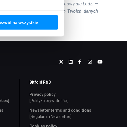
166, sąd rejestrowy: Sąd Rejonowy dla Łodzi —
 zł, która jest
Administratorem Twoich danych
ezwól na wszystkie
Bitfold R&D
Privacy policy
okies]
[Polityka prywatności]
ns
Newsletter terms and conditions
[Regulamin Newsletter]
Cookies policy