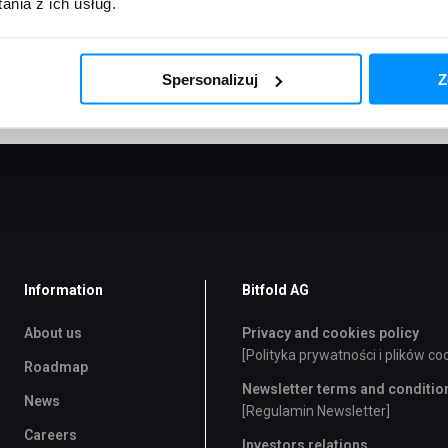
nia z ich usług.
pod numerem KRS: 0000840803, REGON: 386040760, NIP: 7252299
Krajowego Rejestru Sądowego, o kapitale zakładowym: 100 000
.
Spersonalizuj
Z
Information
Bitfold AG
About us
Privacy and cookies policy
[Polityka prywatności i plików co
Roadmap
Newsletter terms and conditio
News
[Regulamin Newsletter]
Careers
Investors relations