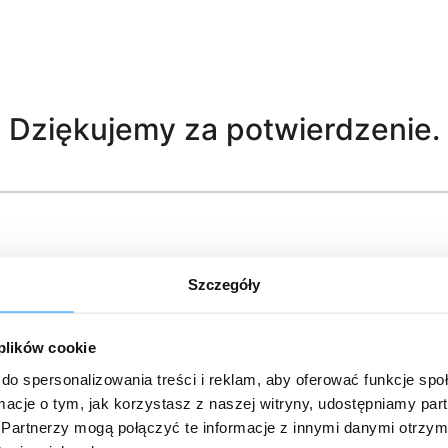
Dziękujemy za potwierdzenie.
Szczegóły
 plików cookie
do spersonalizowania treści i reklam, aby oferować funkcje sp
ormacje o tym, jak korzystasz z naszej witryny, udostępniamy p
Partnerzy mogą połączyć te informacje z innymi danymi otrzym
R&D Sp. z o.o.
z siedzibą w Łodzi, kod pocztowy: 90-525, p