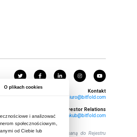
O plikach cookies
Kontakt
Information Desk:
biuro@bitfold.com
Business & Investor Relations
Jakub Żurawiński:
jakub@bitfold.com
ołecznościowe i analizować
artnerom społecznościowym,
anymi od Ciebie lub
rzy ul. Wólczańskiej 143, wpisaną do Rejestru