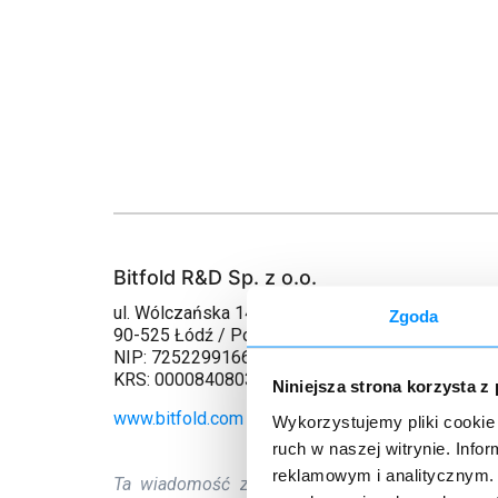
Bitfold R&D Sp. z o.o.
ul. Wólczańska 143
Zgoda
90-525 Łódź / Polska
NIP: 7252299166
KRS: 0000840803
Niniejsza strona korzysta z
www.bitfold.com
Wykorzystujemy pliki cookie 
ruch w naszej witrynie. Inf
reklamowym i analitycznym. 
Ta wiadomość została wysłana przez
Bitfold 