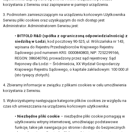
korzystania z Serwisu oraz zapisywane w pamięci urządzenia.
3. Podmiotem zamieszczającym na urządzeniu końcowym Użytkownika
Serwisu pliki cookies oraz uzyskującym do nich dostęp jest
Administrator. Administratorem Serwisu jest:
•
BITFOLD R&D (spółka z ograniczoną odpowiedzialnością) z
siedzibą w Łodzi
, kod pocztowy 90-525, ul. Wólczańska nr 143,
wpisana do Rejestru Przedsiębiorców Krajowego Rejestru
Sądowego pod numerem KRS: 0000840803, NIP: 7252299166,
REGON: 386040760, prowadzony przez sąd rejestrowy: Sąd
Rejonowy dla Łodzi – Śródmieścia, XX Wydział Gospodarczy
Krajowego Rejestru Sądowego, o kapitale zakładowym: 100 000 zł
(sto tysięcy złotych).
4. Zbieramy informacje w związku z plikami cookies w celu umożliwienia
korzystania z Serwisu.
5. Wykorzystujemy następujące kategorie plików cookies ze względu na
czas ich umieszczania na urządzeniu końcowym użytkownika:
•
Niezbędne pliki cookie
– niezbędne pliki cookie pomagają w
użytkowaniu witryny internetowej, umożliwiając podstawowe
funkcje, takie jak nawigacja po stronie i dostęp do bezpiecznych