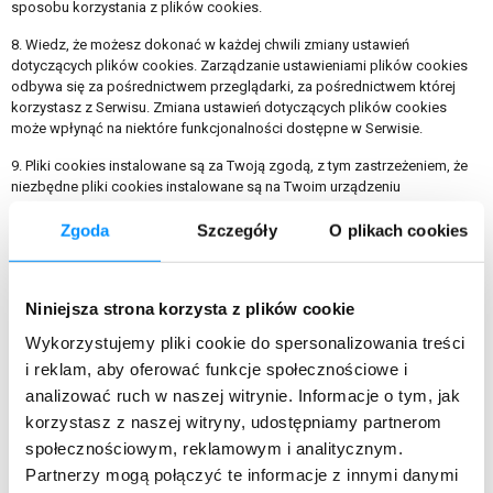
sposobu korzystania z plików cookies.
8. Wiedz, że możesz dokonać w każdej chwili zmiany ustawień
dotyczących plików cookies. Zarządzanie ustawieniami plików cookies
odbywa się za pośrednictwem przeglądarki, za pośrednictwem której
korzystasz z Serwisu. Zmiana ustawień dotyczących plików cookies
może wpłynąć na niektóre funkcjonalności dostępne w Serwisie.
9. Pliki cookies instalowane są za Twoją zgodą, z tym zastrzeżeniem, że
niezbędne pliki cookies instalowane są na Twoim urządzeniu
automatycznie, gdyż umożliwiają korzystanie z Serwisu. Zmiana ustawień
dotyczących niezbędnych plików cookies może spowodować
Zgoda
Szczegóły
O plikach cookies
nieprawidłowe działanie Serwisu. W każdej chwili możesz wycofać swoją
zgodę zmieniając ustawienia swojej przeglądarki.
Niniejsza strona korzysta z plików cookie
10. Wyrażenie zgody na instalację plików cookies następuje poprzez
kliknięcie przycisku „Akceptuję wszystko” znajdującego się na pop-up
Wykorzystujemy pliki cookie do spersonalizowania treści
pojawiającym się po wejściu na Stronę. Odmowy można dokonać
i reklam, aby oferować funkcje społecznościowe i
poprzez wybór ustawień po kliknięciu przycisku „Ustawienia”.
analizować ruch w naszej witrynie. Informacje o tym, jak
11. Jeżeli jesteś zainteresowany tym jak przetwarzamy Twoje dane
korzystasz z naszej witryny, udostępniamy partnerom
osobowe, zapoznaj się z Polityką Prywatności Bitfold R&D. Uprzejmie
społecznościowym, reklamowym i analitycznym.
informujemy również, że niniejsza Polityka Cookies może podlegać
okresowej aktualizacji.
Partnerzy mogą połączyć te informacje z innymi danymi