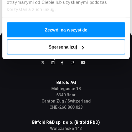
otrzymanymi od Ciebie lub uzyskanymi podczas
12. Niniejsza Polityka Cookies obowiązuje od dnia 1 października 2023
korzystania z ich usług.
roku.
Zezwól na wszystkie
Spersonalizuj
Bitfold AG
Mühlegasse 18
6340 Baar
Canton Zug / Switzerland
CHE-266.860.023
Bitfold R&D sp. z o.o. (Bitfold R&D)
Wólczańska 143