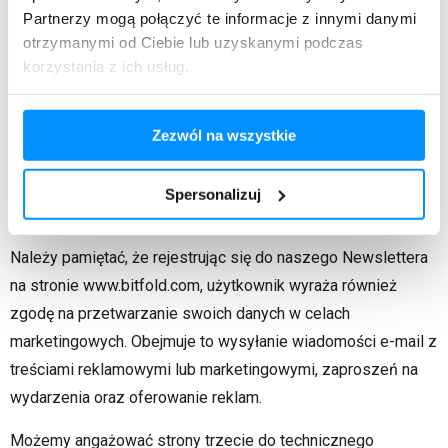
miejsce.
Partnerzy mogą połączyć te informacje z innymi danymi
otrzymanymi od Ciebie lub uzyskanymi podczas
W związku z wysyłką Newslettera rejestrujemy plik
korzystania z ich usług.
adresowy, temat i liczbę wysłanych Newsletterów. W
związku z danymi osobowymi rejestrowane są adresy, na
które wysłano Newsletter, oraz to, czy wysyłka zakończyła
Zezwól na wszystkie
się powodzeniem, czy niepowodzeniem. Oczywiście te dane
osobowe są przetwarzane wyłącznie w celu poprawy treści i
Spersonalizuj
struktury Newslettera.
Należy pamiętać, że rejestrując się do naszego Newslettera
na stronie www.bitfold.com, użytkownik wyraża również
zgodę na przetwarzanie swoich danych w celach
marketingowych. Obejmuje to wysyłanie wiadomości e-mail z
treściami reklamowymi lub marketingowymi, zaproszeń na
wydarzenia oraz oferowanie reklam.
Możemy angażować strony trzecie do technicznego