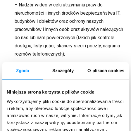
– Nadzór wideo w celu utrzymania praw do
nieruchomości i innych środków bezpieczeństwa IT,
budynków i obiektów oraz ochrony naszych
pracowników i innych osób oraz aktywów należących
do nas lub nam powierzonych (takich jak kontrole
dostępu, listy gości, skanery sieci i poczty, nagrania
rozmów telefonicznych);
Jeśli użytkownik wyraził zgodę na przetwarzanie swoich
Zgoda
Szczegóły
O plikach cookies
danych osobowych w określonych celach (na przykład
podczas rejestracji w celu otrzymywania Newsletteru lub
udziału w webinarze) przetwarzamy jego dane osobowe w
Niniejsza strona korzysta z plików cookie
zakresie i na podstawie tej zgody, chyba że mamy inną
Wykorzystujemy pliki cookie do spersonalizowania treści
podstawę prawną i potrzebujemy takiej podstawy. Udzielona
i reklam, aby oferować funkcje społecznościowe i
analizować ruch w naszej witrynie. Informacje o tym, jak
zgoda może zostać odwołana w dowolnym momencie, ale
korzystasz z naszej witryny, udostępniamy partnerom
nie ma to wpływu na przetwarzanie danych, które już miało
społecznościowym, reklamowym i analitycznym.