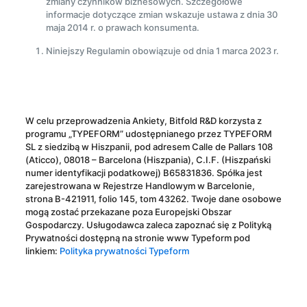
zmiany czynników biznesowych. Szczegółowe
informacje dotyczące zmian wskazuje ustawa z dnia 30
maja 2014 r. o prawach konsumenta.
Niniejszy Regulamin obowiązuje od dnia 1 marca 2023 r.
W celu przeprowadzenia Ankiety, Bitfold R&D korzysta z
programu „TYPEFORM” udostępnianego przez TYPEFORM
SL z siedzibą w Hiszpanii, pod adresem Calle de Pallars 108
(Aticco), 08018 – Barcelona (Hiszpania), C.I.F. (Hiszpański
numer identyfikacji podatkowej) B65831836. Spółka jest
zarejestrowana w Rejestrze Handlowym w Barcelonie,
strona B-421911, folio 145, tom 43262. Twoje dane osobowe
mogą zostać przekazane poza Europejski Obszar
Gospodarczy. Usługodawca zaleca zapoznać się z Polityką
Prywatności dostępną na stronie www Typeform pod
linkiem:
Polityka prywatności Typeform