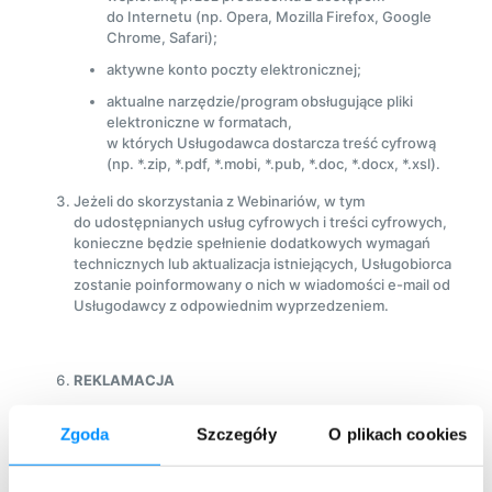
do Internetu (np. Opera, Mozilla Firefox, Google
Chrome, Safari);
aktywne konto poczty elektronicznej;
aktualne narzędzie/program obsługujące pliki
elektroniczne w formatach,
w których Usługodawca dostarcza treść cyfrową
(np. *.zip, *.pdf, *.mobi, *.pub, *.doc, *.docx, *.xsl).
Jeżeli do skorzystania z Webinariów, w tym
do udostępnianych usług cyfrowych i treści cyfrowych,
konieczne będzie spełnienie dodatkowych wymagań
technicznych lub aktualizacja istniejących, Usługobiorca
zostanie poinformowany o nich w wiadomości e-mail od
Usługodawcy z odpowiednim wyprzedzeniem.
REKLAMACJA
Jeżeli udostępniane usługi cyfrowe lub treści cyfrowe
Zgoda
Szczegóły
O plikach cookies
są niezgodne z Umową, Usługobiorca może żądać
doprowadzenia do zgodności z Umową albo odstąpić
od Umowy.