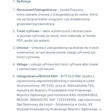
Definicje
Konsument/Usługobiorca
– osoba fizyczna,
która zawarła Umowę z Usługodawcą do celów, które
nie są bezpośrednio związane z jej działalnością
gospodarczą/zawodową.
Treść cyfrowa
– dane wytworzone i dostarczane
w postaci cyfrowej (e-book, inne materiały w formie
PDF, audio lub wideo).
Umowa
– Umowa z Usługodawcą na dostęp do trzech
webinariów, w tym dostarczenie usługi cyfrowej lub
treści cyfrowej.
Usługa
– usługa cyfrowa lub treść cyfrowa albo towar
z elementami cyfrowymi.
Usługodawca/Bitfold R&D
– BITFOLD R&D spółka z
ograniczoną odpowiedzialnością z siedzibą w Łodzi
(kod pocztowy: 90-525), przy ul. Wólczańskiej 143,
wpisana do Rejestru Przedsiębiorców Krajowego
Rejestru Sądowego pod numerem KRS: 0000840803,
REGON: 386040760, NIP: 7252299166, sąd rejestrowy:
Sąd Rejonowy dla Łodzi – Śródmieścia w Łodzi, XX
Wydział Gospodarczy Krajowego Rejestru Sądowego, o