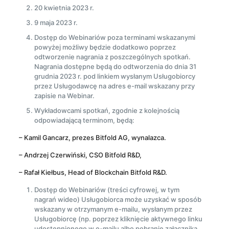
20 kwietnia 2023 r.
9 maja 2023 r.
Dostęp do Webinariów poza terminami wskazanymi
powyżej możliwy będzie dodatkowo poprzez
odtworzenie nagrania z poszczególnych spotkań.
Nagrania dostępne będą do odtworzenia do dnia 31
grudnia 2023 r. pod linkiem wysłanym Usługobiorcy
przez Usługodawcę na adres e-mail wskazany przy
zapisie na Webinar.
Wykładowcami spotkań, zgodnie z kolejnością
odpowiadającą terminom, będą:
– Kamil Gancarz, prezes Bitfold AG, wynalazca.
– Andrzej Czerwiński, CSO Bitfold R&D,
– Rafał Kiełbus, Head of Blockchain Bitfold R&D.
Dostęp do Webinariów (treści cyfrowej, w tym
nagrań wideo) Usługobiorca może uzyskać w sposób
wskazany w otrzymanym e-mailu, wysłanym przez
Usługobiorcę (np. poprzez kliknięcie aktywnego linku
udostępnionego w e-mailu albo pobranie załącznika