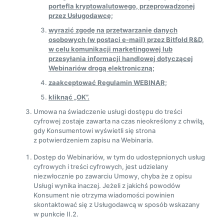
portefla kryptowalutowego, przeprowadzonej
przez Usługodawcę;
wyrazić zgodę na przetwarzanie danych
osobowych (w postaci e-mail) przez Bitfold R&D,
w celu komunikacji marketingowej lub
przesyłania informacji handlowej dotyczącej
Webinariów drogą elektroniczną;
zaakceptować Regulamin WEBINAR;
kliknąć „OK”.
Umowa na świadczenie usługi dostępu do treści
cyfrowej zostaje zawarta na czas nieokreślony z chwilą,
gdy Konsumentowi wyświetli się strona
z potwierdzeniem zapisu na Webinaria.
Dostęp do Webinariów, w tym do udostępnionych usług
cyfrowych i treści cyfrowych, jest udzielany
niezwłocznie po zawarciu Umowy, chyba że z opisu
Usługi wynika inaczej. Jeżeli z jakichś powodów
Konsument nie otrzyma wiadomości powinien
skontaktować się z Usługodawcą w sposób wskazany
w punkcie II.2.