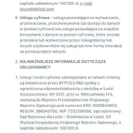
kapitale zakładowym: 100 000 zł;
e-mail:
biuro@bitfold.com
Usługa cyfrowa
– usługa pozwalająca na wytwarzanie,
przetwarzanie, przechowywanie lub dostęp do danych
w postaci cyfrowej lub usługa pozwalająca na wspólne
korzystanie z danych w postaci cyfrowej, które zostały
przesłane lub wytworzone przez Usługobiorcę lub
innych użytkowników tej usługi lub inne formy interakcji
za pomocą takich danych.
NAJWAŻNIEJSZE INFORMACJE DOTYCZĄCE
USŁUGODAWCY
Usługi i treści cyfrowe udostępniane w ramach Umowy
są świadczone przez BITFOLD R&D spółkę z
ograniczoną odpowiedzialnością z siedzibą w Łodzi
(kod pocztowy: 90-525), przy ul. Wólczańskiej 143,
wpisaną do Rejestru Przedsiębiorców Krajowego
Rejestru Sądowego pod numerem KRS: 0000840803,
REGON: 386040760, NIP: 7252299166, sąd rejestrowy:
Sąd Rejonowy dla Łodzi – Śródmieścia w Łodzi, XX
Wydział Gospodarczy Krajowego Rejestru Sądowego, o
kapitale zakładowym: 100 000 zł.