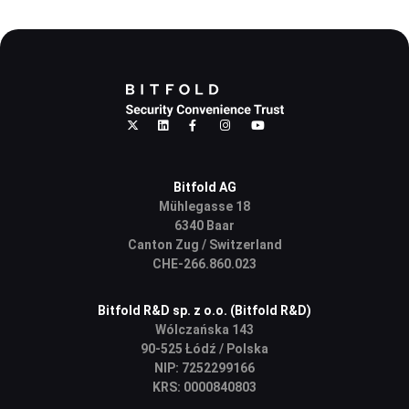
Bitfold AG
Mühlegasse 18
6340 Baar
Canton Zug / Switzerland
CHE-266.860.023
Bitfold R&D sp. z o.o. (Bitfold R&D)
Wólczańska 143
90-525 Łódź / Polska
NIP: 7252299166
KRS: 0000840803