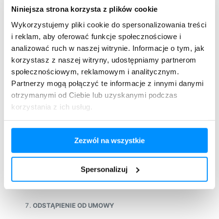
Niniejsza strona korzysta z plików cookie
Reklamację można składać e-mailowo lub pisemnie na
adresy wskazane w punkcie II.2. Regulaminu.
Wykorzystujemy pliki cookie do spersonalizowania treści
Reklamacja zostanie rozpatrzona w terminie 14 dni
i reklam, aby oferować funkcje społecznościowe i
od dnia doręczenia poprzez przekazanie odpowiedzi w
analizować ruch w naszej witrynie. Informacje o tym, jak
formie papierowej lub e-mailowej.
korzystasz z naszej witryny, udostępniamy partnerom
Usługodawca może odmówić doprowadzenia
społecznościowym, reklamowym i analitycznym.
do zgodności z Umową, jeżeli sposób wybrany przez
Partnerzy mogą połączyć te informacje z innymi danymi
Usługobiorcę jest niemożliwy albo wymagałby
nadmiernych kosztów. Przy ocenie nadmierności
otrzymanymi od Ciebie lub uzyskanymi podczas
kosztów uwzględniane są wszelkie okoliczności
korzystania z ich usług.
sprawy, w szczególności znaczenie braku zgodności
treści cyfrowej lub usługi cyfrowej z Umową
oraz wartość treści cyfrowej lub usługi cyfrowej
zgodnych z Umową.
Zezwól na wszystkie
Szczegółowe zasady reklamacji treści cyfrowej lub
usługi cyfrowej zostały określone w ustawie z dnia 30
Spersonalizuj
maja 2014 r. o prawach konsumenta.
ODSTĄPIENIE OD UMOWY