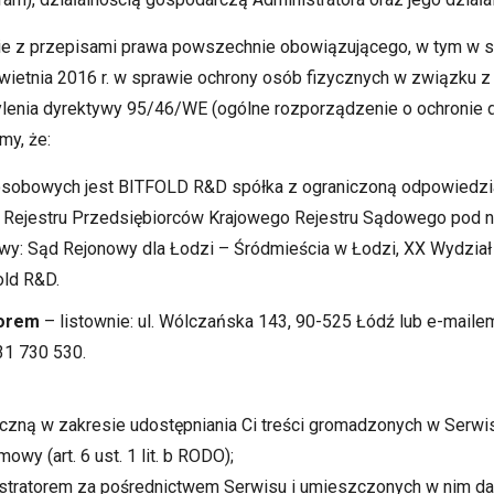
ie z przepisami prawa powszechnie obowiązującego, w tym w s
kwietnia 2016 r. w sprawie ochrony osób fizycznych w związku
lenia dyrektywy 95/46/WE (ogólne rozporządzenie o ochronie d
my, że:
sobowych jest BITFOLD R&D spółka z ograniczoną odpowiedzial
 do Rejestru Przedsiębiorców Krajowego Rejestru Sądowego po
wy: Sąd Rejonowy dla Łodzi – Śródmieścia w Łodzi, XX Wydzia
old R&D.
torem
– listownie: ul. Wólczańska 143, 90-525 Łódź lub e-mailem
31 730 530.
niczną w zakresie udostępniania Ci treści gromadzonych w Serw
y (art. 6 ust. 1 lit. b RODO);
inistratorem za pośrednictwem Serwisu i umieszczonych w nim 