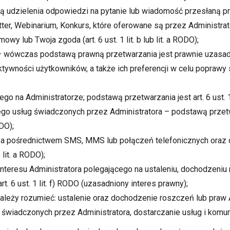
 udzielenia odpowiedzi na pytanie lub wiadomość przesłaną przez 
tter, Webinarium, Konkurs, które oferowane są przez Administra
 lub Twoja zgoda (art. 6 ust. 1 lit. b lub lit. a RODO);
– wówczas podstawą prawną przetwarzania jest prawnie uzasadniony
ktywności użytkowników, a także ich preferencji w celu poprawy
o na Administratorze; podstawą przetwarzania jest art. 6 ust. 1
iego usług świadczonych przez Administratora – podstawą przet
ODO);
j za pośrednictwem SMS, MMS lub połączeń telefonicznych oraz 
 lit. a RODO);
 interesu Administratora polegającego na ustaleniu, dochodzeniu
. 6 ust. 1 lit. f) RODO (uzasadniony interes prawny);
ależy rozumieć: ustalenie oraz dochodzenie roszczeń lub praw A
 świadczonych przez Administratora, dostarczanie usług i komu