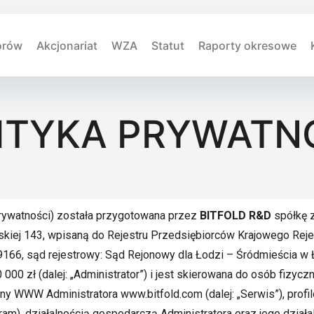
orów
Akcjonariat
WZA
Statut
Raporty okresowe
ITYKA PRYWATN
 Prywatności) została przygotowana przez
BITFOLD R&D
spółkę z
ańskiej 143, wpisaną do Rejestru Przedsiębiorców Krajowego R
66, sąd rejestrowy: Sąd Rejonowy dla Łodzi – Śródmieścia w 
000 zł (dalej: „Administrator”) i jest skierowana do osób fizy
ny WWW Administratora www.bitfold.com (dalej: „Serwis”), profi
am), działalnością gospodarczą Administratora oraz jego dział