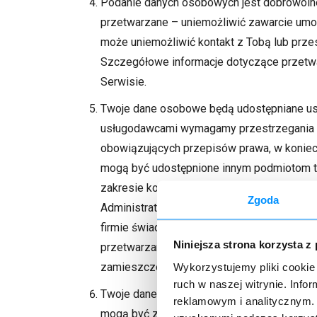
Podanie danych osobowych jest dobrowolne
przetwarzane – uniemożliwić zawarcie umow
może uniemożliwić kontakt z Tobą lub przes
Szczegółowe informacje dotyczące przetw
Serwisie.
Twoje dane osobowe będą udostępniane u
usługodawcami wymagamy przestrzegania ob
obowiązujących przepisów prawa, w konie
mogą być udostępnione innym podmiotom tyl
zakresie koniecznym do realizacji tych ce
Zgoda
Administratora w obsłudze i wysyłce Newsle
firmie świadczącej usługi chmurowe, podmi
Niniejsza strona korzysta z
przetwarzania danych. Szczegółowe infor
zamieszczonych w Serwisie.
Wykorzystujemy pliki cookie 
ruch w naszej witrynie. Inf
Twoje dane przechowywane są w infrastrukt
reklamowym i analitycznym. 
mogą być zlokalizowane poza Europejski