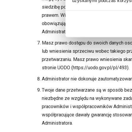
uzyskanymi podczas korzysta
siedzibę poza Europejskim Obszarem Gos
prawem. Więcej informacji o zabezpieczen
obowiązującymi przepisami oraz o możliwoś
Administratorem w sposób wskazany w pkt 2
Masz prawo dostępu do swoich danych osob
lub wniesienia sprzeciwu wobec takiego pr
przetwarzaniu. Masz prawo wniesienia skar
stronie UODO (https://uodo.gov.pl/pl/493).
Administrator nie dokonuje zautomatyzowa
Twoje dane przetwarzane są w sposób bezpi
niezbędne ze względu na wykonywane zadan
pracowników i współpracowników Administra
współpracujące dawały gwarancję stosowa
Administratora.