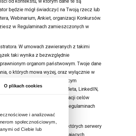
ci od kontekstu, w którym dane te są
ator będzie mógł świadczyć na Twoją rzecz lub
era, Webinarium, Ankiet, organizacji Konkursów.
dziesz w Regulaminach zamieszczonych w
stratora. W umowach zawieranych z takimi
ązek taki wynika z bezwzględnie
 uprawnionym organom państwowym. Twoje dane
nia, o których mowa wyżej, oraz wyłącznie w
hostingowej, podmiotom wspierającym
O plikach cookies
, platformie społecznościowej Meta, LinkedIN,
tóre wspierają Spółkę w realizacji celów
yższych działań znajdziesz w Regulaminach
ołecznościowe i analizować
artnerom społecznościowym,
w tym w skrzynkach mailowych, których serwery
anymi od Ciebie lub
zekazywane są do odbiorców mających