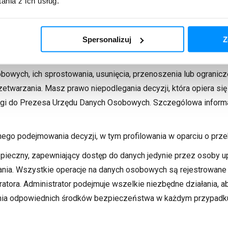
nia z ich usług.
podarczym. Twoje dane przekazywane są z wykorzystaniem m
iach wdrożonych przez Administratora w celu zapewnienia prze
Spersonalizuj
Z
ciach uzyskania kopii danych lub o miejscu i sposobie udostępn
 Polityki Prywatności.
owych, ich sprostowania, usunięcia, przenoszenia lub ograni
zetwarzania. Masz prawo niepodlegania decyzji, która opiera 
gi do Prezesa Urzędu Danych Osobowych. Szczególowa informacj
nego podejmowania decyzji, w tym profilowania w oparciu o pr
eczny, zapewniający dostęp do danych jedynie przez osoby upow
ia. Wszystkie operacje na danych osobowych są rejestrowane 
tora. Administrator podejmuje wszelkie niezbędne działania, a
nia odpowiednich środków bezpieczeństwa w każdym przypadku