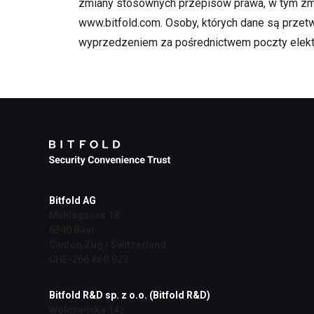
zmiany stosownych przepisów prawa, w tym zmia
www.bitfold.com. Osoby, których dane są przet
wyprzedzeniem za pośrednictwem poczty elektr
Bitfold AG
Mühlegasse 18
6340 Baar
Canton Zug / Switzerland
CHE-266.860.023
Bitfold R&D sp. z o.o. (Bitfold R&D)
Wólczańska 143