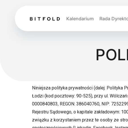
Kalendarium
Rada Dyrekt
POL
Niniejsza polityka prywatności (dalej: Polityka
Łodzi (kod pocztowy: 90-525), przy ul. Wólcz
0000840803, REGON: 386040760, NIP: 72522991
Rejestru Sądowego, o kapitale zakładowym: 100 
związku z korzystaniem przez te osoby ze stro
społecznościowych (Linkedin, Facebook, Instagr