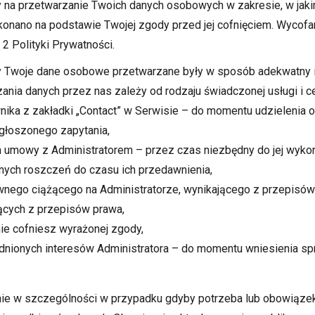
 na przetwarzanie Twoich danych osobowych w zakresie, w jakim 
konano na podstawie Twojej zgody przed jej cofnięciem. Wycofan
 Polityki Prywatności.
by Twoje dane osobowe przetwarzane były w sposób adekwatny i t
ania danych przez nas zależy od rodzaju świadczonej usługi i cel
nika z zakładki „Contact” w Serwisie – do momentu udzielenia 
głoszonego zapytania,
 umowy z Administratorem – przez czas niezbędny do jej wykon
lnych roszczeń do czasu ich przedawnienia,
wnego ciążącego na Administratorze, wynikającego z przepis
cych z przepisów prawa,
ie cofniesz wyrażonej zgody,
dnionych interesów Administratora – do momentu wniesienia sp
anie w szczególności w przypadku gdyby potrzeba lub obowiąze