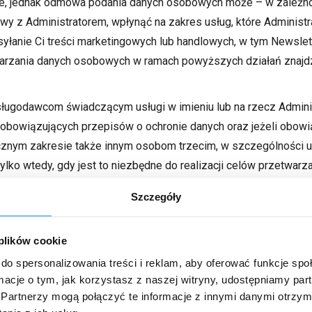
, jednak odmowa podania danych osobowych może – w zależnoś
y z Administratorem, wpłynąć na zakres usług, które Administr
yłanie Ci treści marketingowych lub handlowych, w tym Newslett
arzania danych osobowych w ramach powyższych działań znaj
sługodawcom świadczącym usługi w imieniu lub na rzecz Admini
owiązujących przepisów o ochronie danych oraz jeżeli obowi
cznym zakresie także innym osobom trzecim, w szczególności
ko wtedy, gdy jest to niezbędne do realizacji celów przetwarza
lów. W razie potrzeby Twoje dane mogą być przekazane firmie 
Szczegóły
ttera, Webinarium, Ankiet, organizacji Konkursów, PressRoomie
otom świadczącym usługi marketingowe oraz innym podmiotom, k
 plików cookie
macje dotyczące przetwarzania danych osobowych w ramach pow
do spersonalizowania treści i reklam, aby oferować funkcje sp
ormacje o tym, jak korzystasz z naszej witryny, udostępniamy p
urze informatycznej dostarczanej przez podmioty zewnętrzne, 
Partnerzy mogą połączyć te informacje z innymi danymi otrzym
m Obszarem Gospodarczym. Tym samym Twoje dane osobowe pr