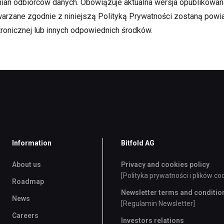
n odbiorców danych. Obowiązuje aktualna wersja opublikowana 
warzane zgodnie z niniejszą Polityką Prywatności zostaną pow
onicznej lub innych odpowiednich środków.
Information
Bitfold AG
About us
Privacy and cookies policy
[Polityka prywatności i plików co
Roadmap
Newsletter terms and conditio
News
[Regulamin Newsletter]
Careers
Investors relations