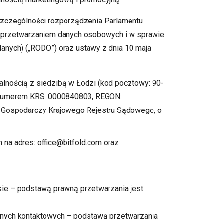
zczególności rozporządzenia Parlamentu
 z przetwarzaniem danych osobowych i w sprawie
anych) („RODO”) oraz ustawy z dnia 10 maja
nością z siedzibą w Łodzi (kod pocztowy: 90-
d numerem KRS: 0000840803, REGON:
ł Gospodarczy Krajowego Rejestru Sądowego, o
 na adres: office@bitfold.com oraz
isie – podstawą prawną przetwarzania jest
danych kontaktowych – podstawą przetwarzania