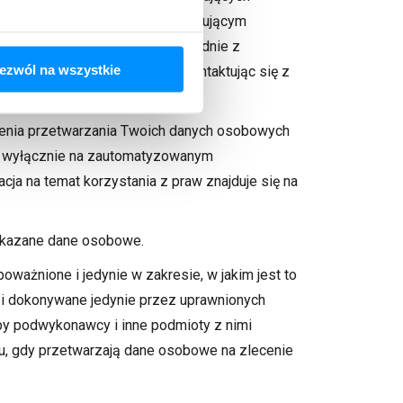
echanizmów zgodnych z obowiązującym
twarzania danych osobowych zgodnie z
ezwól na wszystkie
ienia danych można uzyskać kontaktując się z
czenia przetwarzania Twoich danych osobowych
się wyłącznie na zautomatyzowanym
a na temat korzystania z praw znajduje się na
zekazane dane osobowe.
ażnione i jedynie w zakresie, w jakim jest to
i dokonywane jedynie przez uprawnionych
by podwykonawcy i inne podmioty z nimi
, gdy przetwarzają dane osobowe na zlecenie